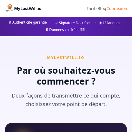
MyLastWillについて
MyLastWill.io
Tarifs
Blog
Connexion
MyLastWill.ioは、マルティニークを拠点とするSINI
⛓ Authenticité garantie
·
✓ Signature DocuSign
·
🌐 12 langues
·
🔒 Données chiffrées SSL
MYLASTWILL.IO
Par où souhaitez-vous
commencer ?
Deux façons de transmettre ce qui compte,
choisissez votre point de départ.