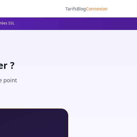
Tarifs
Blog
Connexion
frées SSL
r ?
e point