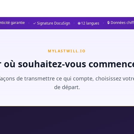
ticité garantie
🔒 Données chif
·
✓ Signature DocuSign
·
🌐 12 langues
·
MYLASTWILL.IO
r où souhaitez-vous commence
açons de transmettre ce qui compte, choisissez votr
de départ.