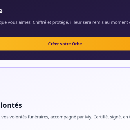
e
ue vous aimez. Chiffré et protégé, il leur sera remis au moment 
Créer votre Orbe
olontés
 vos volontés funéraires, accompagné par My. Certifié, signé, en t