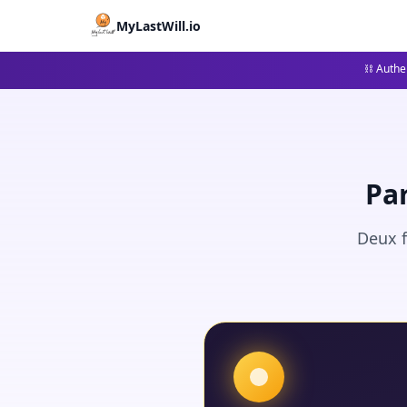
MyLastWill.io
⛓ Authen
Pa
Deux f