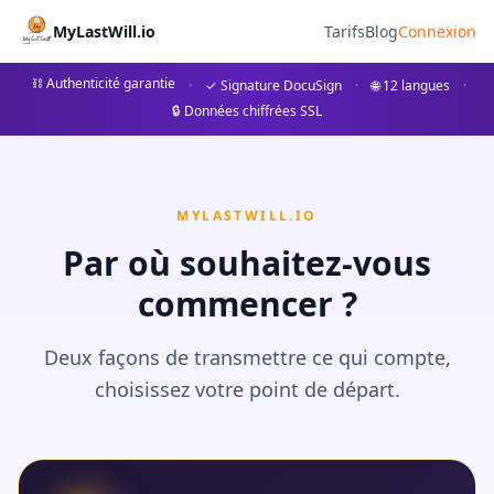
Blog - MyLastWill
MyLastWill.io
Tarifs
Blog
Connexion
Découvrez nos articles sur les volontés funéraires, la succe
⛓ Authenticité garantie
·
✓ Signature DocuSign
·
🌐 12 langues
·
🔒 Données chiffrées SSL
MYLASTWILL.IO
Par où souhaitez-vous
commencer ?
Deux façons de transmettre ce qui compte,
choisissez votre point de départ.