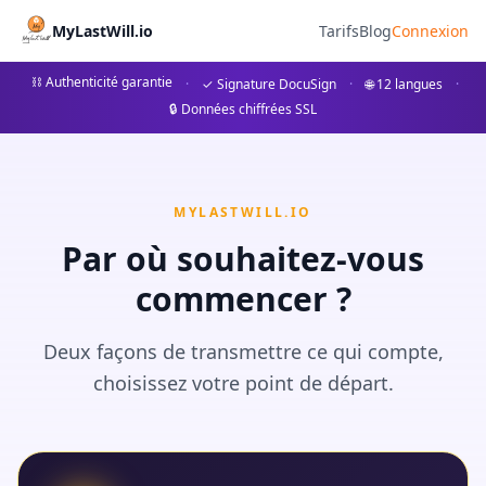
À Propos de MyLastWill
MyLastWill.io
Tarifs
Blog
Connexion
MyLastWill.io est une plateforme WillTech développée par SIN
⛓ Authenticité garantie
·
✓ Signature DocuSign
·
🌐 12 langues
·
🔒 Données chiffrées SSL
Notre assistante IA « My » vous guide pas à pas pour docume
MYLASTWILL.IO
Par où souhaitez-vous
commencer ?
Deux façons de transmettre ce qui compte,
choisissez votre point de départ.