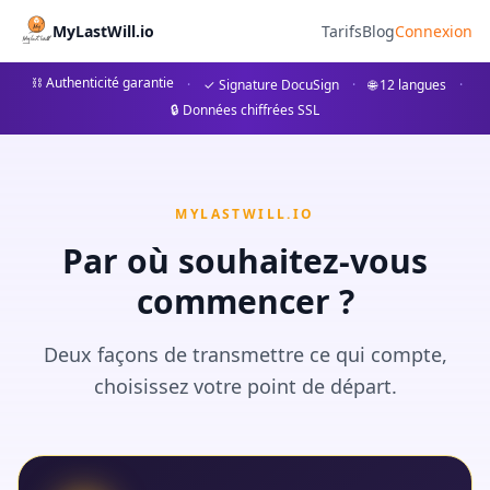
MyLastWill.io
Tarifs
Blog
Connexion
⛓ Authenticité garantie
·
✓ Signature DocuSign
·
🌐 12 langues
·
🔒 Données chiffrées SSL
MYLASTWILL.IO
Par où souhaitez-vous
commencer ?
Deux façons de transmettre ce qui compte,
choisissez votre point de départ.