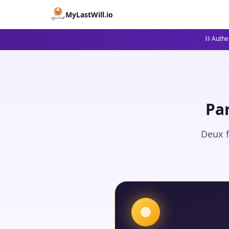
MyLastWill.io
⛓ Authen
Pa
Deux f