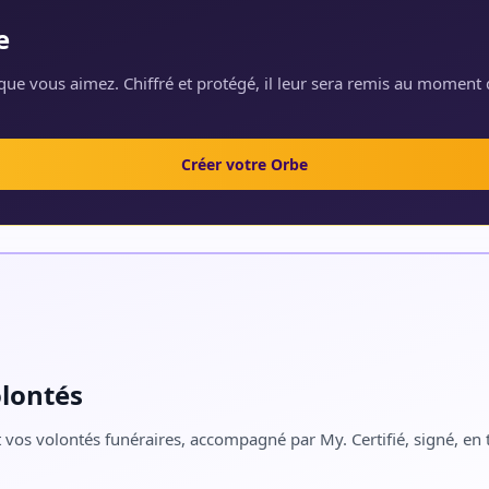
e
ue vous aimez. Chiffré et protégé, il leur sera remis au moment 
Créer votre Orbe
olontés
 vos volontés funéraires, accompagné par My. Certifié, signé, en t