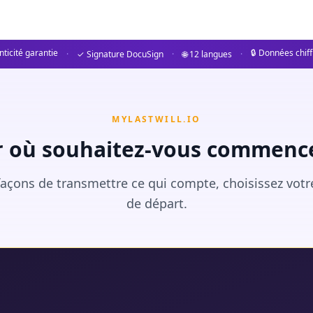
ticité garantie
🔒 Données chif
·
✓ Signature DocuSign
·
🌐 12 langues
·
MYLASTWILL.IO
r où souhaitez-vous commence
açons de transmettre ce qui compte, choisissez votr
de départ.