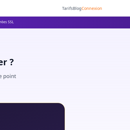
Tarifs
Blog
Connexion
frées SSL
r ?
e point