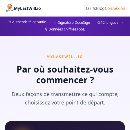
MyLastWill 价格
MyLastWill.io
Tarifs
Blog
Connexion
了解我们为保障您的殡葬遗愿而设的方案。免费探索方案、含区块链认证的
⛓ Authenticité garantie
·
✓ Signature DocuSign
·
🌐 12 langues
·
🔒 Données chiffrées SSL
MYLASTWILL.IO
Par où souhaitez-vous
commencer ?
Deux façons de transmettre ce qui compte,
choisissez votre point de départ.