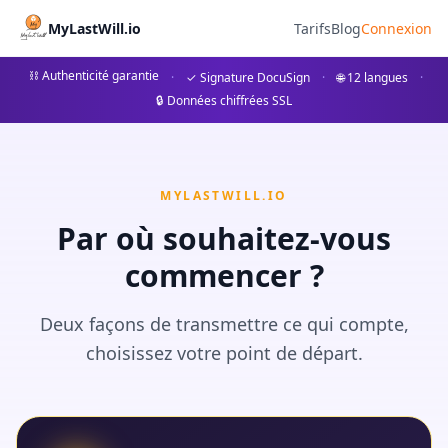
Coach Succession - MyLastWi
MyLastWill.io
Tarifs
Blog
Connexion
Préparez votre succession avant le notaire avec notre coach
⛓ Authenticité garantie
·
✓ Signature DocuSign
·
🌐 12 langues
·
🔒 Données chiffrées SSL
Notre coach vous guide pas à pas pour rassembler toutes le
MYLASTWILL.IO
Par où souhaitez-vous
commencer ?
Deux façons de transmettre ce qui compte,
choisissez votre point de départ.