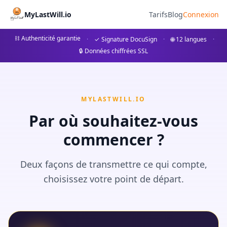
MyLastWill.io
Tarifs
Blog
Connexion
⛓ Authenticité garantie
·
✓ Signature DocuSign
·
🌐 12 langues
·
🔒 Données chiffrées SSL
MYLASTWILL.IO
Par où souhaitez-vous
commencer ?
Deux façons de transmettre ce qui compte,
choisissez votre point de départ.