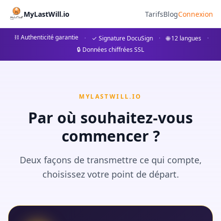
MyLastWill 料金
MyLastWill.io
Tarifs
Blog
Connexion
葬儀の希望を守るためのプランをご紹介します。無料のディスカバリ
⛓ Authenticité garantie
·
✓ Signature DocuSign
·
🌐 12 langues
·
🔒 Données chiffrées SSL
MYLASTWILL.IO
Par où souhaitez-vous
commencer ?
Deux façons de transmettre ce qui compte,
choisissez votre point de départ.