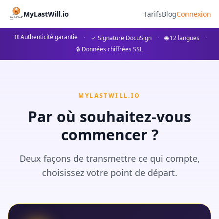
Coach Succession - MyLastWi
MyLastWill.io
Tarifs
Blog
Connexion
Préparez votre succession avant le notaire avec notre coach
⛓ Authenticité garantie
·
✓ Signature DocuSign
·
🌐 12 langues
·
🔒 Données chiffrées SSL
Notre coach vous guide pas à pas pour rassembler toutes le
MYLASTWILL.IO
Par où souhaitez-vous
commencer ?
Deux façons de transmettre ce qui compte,
choisissez votre point de départ.