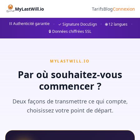
Coach Succession - MyLastWi
MyLastWill.io
Tarifs
Blog
Connexion
Préparez votre succession avant le notaire avec notre coach
⛓ Authenticité garantie
·
✓ Signature DocuSign
·
🌐 12 langues
·
🔒 Données chiffrées SSL
Notre coach vous guide pas à pas pour rassembler toutes le
MYLASTWILL.IO
Par où souhaitez-vous
commencer ?
Deux façons de transmettre ce qui compte,
choisissez votre point de départ.