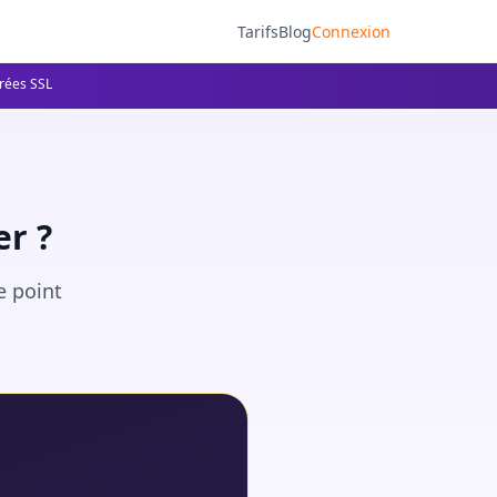
Tarifs
Blog
Connexion
frées SSL
r ?
e point