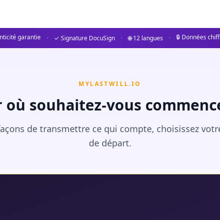
ticité garantie
🔒 Données chif
·
✓ Signature DocuSign
·
🌐 12 langues
·
MYLASTWILL.IO
r où souhaitez-vous commence
açons de transmettre ce qui compte, choisissez votr
de départ.