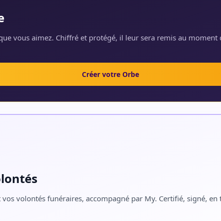
e
ue vous aimez. Chiffré et protégé, il leur sera remis au moment 
Créer votre Orbe
olontés
 vos volontés funéraires, accompagné par My. Certifié, signé, en t