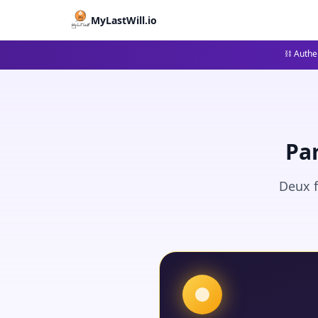
MyLastWill.io
⛓ Authen
Pa
Deux f