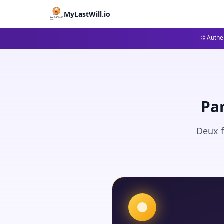
MyLastWill.io
⛓ Authen
Pa
Deux f