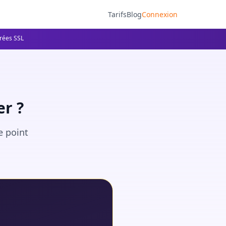
Tarifs
Blog
Connexion
frées SSL
r ?
e point