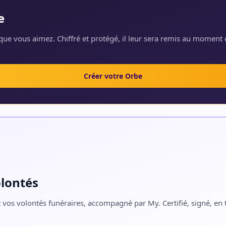
e
ue vous aimez. Chiffré et protégé, il leur sera remis au moment 
Créer votre Orbe
olontés
 vos volontés funéraires, accompagné par My. Certifié, signé, en t