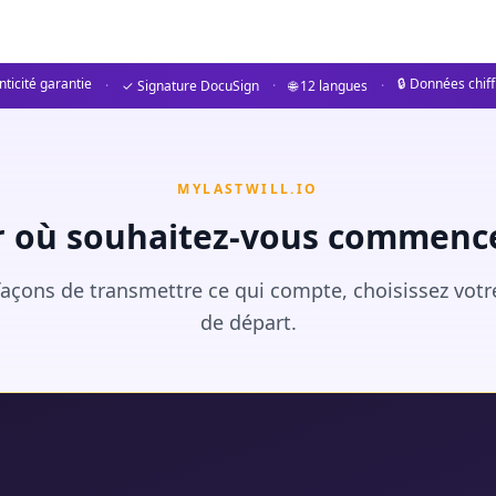
ticité garantie
🔒 Données chif
·
✓ Signature DocuSign
·
🌐 12 langues
·
MYLASTWILL.IO
r où souhaitez-vous commence
açons de transmettre ce qui compte, choisissez votr
de départ.