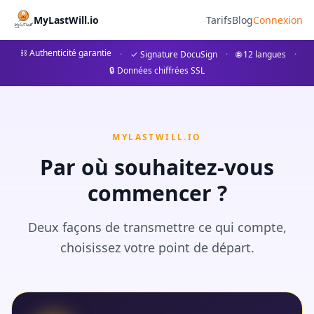
Trauerfeier organisieren: T
MyLastWill.io
Tarifs
Blog
Connexion
Erfahren Sie, wie Sie eine Trauerfeier planen: Von re
⛓ Authenticité garantie
·
✓ Signature DocuSign
·
🌐 12 langues
·
🔒 Données chiffrées SSL
## Ein Leitfaden zur Organisation einer Trauerfeier Die Pl
MYLASTWILL.IO
Par où souhaitez-vous
commencer ?
Deux façons de transmettre ce qui compte,
choisissez votre point de départ.