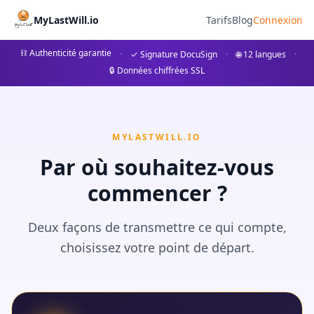
Die Kosten nach dem Tod 202
MyLastWill.io
Tarifs
Blog
Connexion
Bestattungskosten, Nachlassgebühren, Erbschaftsteuer
⛓ Authenticité garantie
·
✓ Signature DocuSign
·
🌐 12 langues
·
🔒 Données chiffrées SSL
## Einführung: Die wahren finanziellen Kosten des Todes Ein
MYLASTWILL.IO
Par où souhaitez-vous
commencer ?
Deux façons de transmettre ce qui compte,
choisissez votre point de départ.