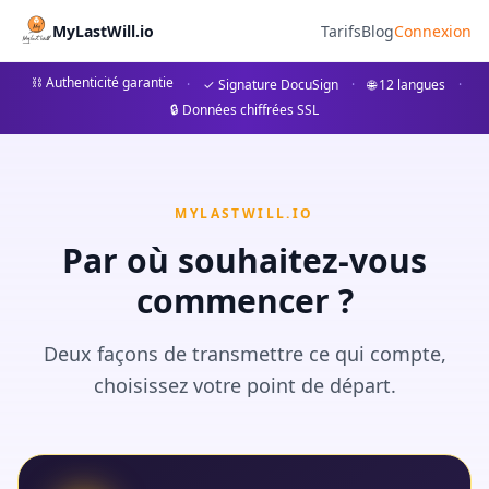
Coach Succession - MyLastWi
MyLastWill.io
Tarifs
Blog
Connexion
Préparez votre succession avant le notaire avec notre coach
⛓ Authenticité garantie
·
✓ Signature DocuSign
·
🌐 12 langues
·
🔒 Données chiffrées SSL
Notre coach vous guide pas à pas pour rassembler toutes le
MYLASTWILL.IO
Par où souhaitez-vous
commencer ?
Deux façons de transmettre ce qui compte,
choisissez votre point de départ.