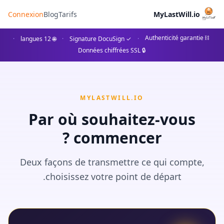
Connexion
Blog
Tarifs
MyLastWill.io
⛓ Authenticité garantie
·
🌐 12 langues
·
✓ Signature DocuSign
·
🔒 Données chiffrées SSL
MYLASTWILL.IO
Par où souhaitez-vous
commencer ?
Deux façons de transmettre ce qui compte,
choisissez votre point de départ.