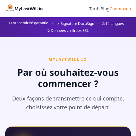
Блог - MyLastWill
MyLastWill.io
Tarifs
Blog
Connexion
Откройте для себя наши статьи о похоронных пожелани
⛓ Authenticité garantie
·
✓ Signature DocuSign
·
🌐 12 langues
·
🔒 Données chiffrées SSL
MYLASTWILL.IO
Par où souhaitez-vous
commencer ?
Deux façons de transmettre ce qui compte,
choisissez votre point de départ.