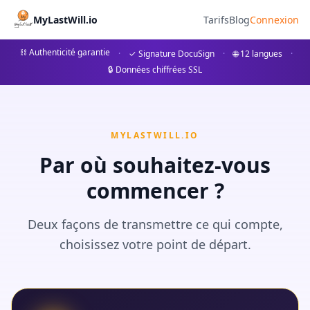
Vorsorgevollmacht Kosten 2
MyLastWill.io
Tarifs
Blog
Connexion
Erfahren Sie alles über die Vorsorgevollmacht Kosten
⛓ Authenticité garantie
·
✓ Signature DocuSign
·
🌐 12 langues
·
🔒 Données chiffrées SSL
## Was ist eine Vorsorgevollmacht? Die Vorsorgevollmacht 
MYLASTWILL.IO
Par où souhaitez-vous
commencer ?
Deux façons de transmettre ce qui compte,
choisissez votre point de départ.