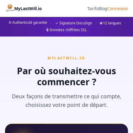
Stiefkinder Erbrecht: Alles,
MyLastWill.io
Tarifs
Blog
Connexion
Erfahren Sie alles über das Erbrecht für Stiefkinder 
⛓ Authenticité garantie
·
✓ Signature DocuSign
·
🌐 12 langues
·
🔒 Données chiffrées SSL
# Stiefkinder Erbrecht: Was gilt in Deutschland im Jahr 20
MYLASTWILL.IO
Par où souhaitez-vous
commencer ?
Deux façons de transmettre ce qui compte,
choisissez votre point de départ.