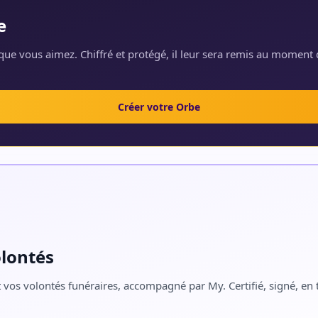
e
ue vous aimez. Chiffré et protégé, il leur sera remis au moment 
Créer votre Orbe
olontés
 vos volontés funéraires, accompagné par My. Certifié, signé, en t