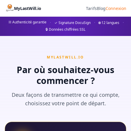
Generalvollmacht bei Krank
MyLastWill.io
Tarifs
Blog
Connexion
Erfahren Sie alles zur Generalvollmacht bei Krankheit
⛓ Authenticité garantie
·
✓ Signature DocuSign
·
🌐 12 langues
·
🔒 Données chiffrées SSL
## Was ist eine Generalvollmacht? Eine **Generalvollmacht*
MYLASTWILL.IO
Par où souhaitez-vous
commencer ?
Deux façons de transmettre ce qui compte,
choisissez votre point de départ.