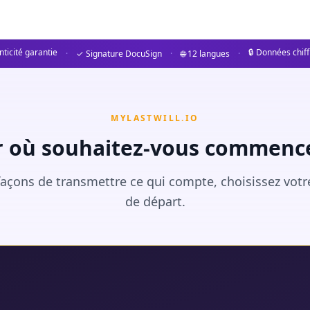
, was Sie 2026 wissen müssen
nd: rechtliche Grundlagen, praktische Tipps und wichti
ticité garantie
🔒 Données chif
·
✓ Signature DocuSign
·
🌐 12 langues
·
en Welt hinterlassen wir nicht nur physische Besitztümer, 
MYLASTWILL.IO
r où souhaitez-vous commence
açons de transmettre ce qui compte, choisissez votr
de départ.