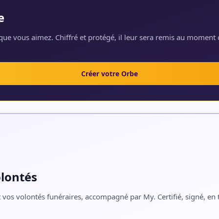
e
ue vous aimez. Chiffré et protégé, il leur sera remis au moment 
Créer votre Orbe
olontés
 vos volontés funéraires, accompagné par My. Certifié, signé, en t