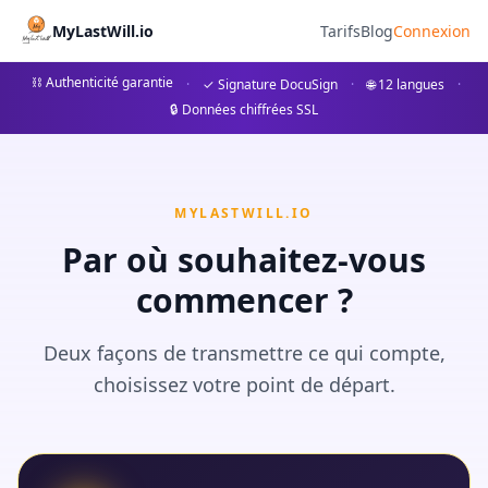
Auto ummelden im Erbfall: Sc
MyLastWill.io
Tarifs
Blog
Connexion
Erfahren Sie, wie Sie ein Fahrzeug im Erbfall korrekt
⛓ Authenticité garantie
·
✓ Signature DocuSign
·
🌐 12 langues
·
🔒 Données chiffrées SSL
## Auto ummelden im Erbfall: Alles, was Sie wissen müssen
MYLASTWILL.IO
Par où souhaitez-vous
commencer ?
Deux façons de transmettre ce qui compte,
choisissez votre point de départ.