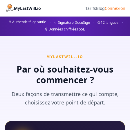
Erbschaftsteuer in Europa 2
MyLastWill.io
Tarifs
Blog
Connexion
Erbschaftsteuer in 15 europäischen Ländern 2026 vergl
⛓ Authenticité garantie
·
✓ Signature DocuSign
·
🌐 12 langues
·
🔒 Données chiffrées SSL
## Einführung: Warum die Erbschaftsteuer in Europa vergleic
MYLASTWILL.IO
Par où souhaitez-vous
commencer ?
Deux façons de transmettre ce qui compte,
choisissez votre point de départ.