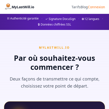
Erbschaftsteuer in Deutschl
MyLastWill.io
Tarifs
Blog
Connexion
Erfahren Sie alles über die Erbschaftsteuer in Deutsc
⛓ Authenticité garantie
·
✓ Signature DocuSign
·
🌐 12 langues
·
🔒 Données chiffrées SSL
## Was ist die Erbschaftsteuer in Deutschland? Die Erbsch
MYLASTWILL.IO
Par où souhaitez-vous
commencer ?
Deux façons de transmettre ce qui compte,
choisissez votre point de départ.