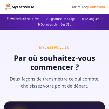
Erbfolge ohne Kinder: Was 
MyLastWill.io
Tarifs
Blog
Connexion
Erfahren Sie alles über die gesetzliche Erbfolge ohn
⛓ Authenticité garantie
·
✓ Signature DocuSign
·
🌐 12 langues
·
🔒 Données chiffrées SSL
## Erbfolge ohne Kinder: Ein umfassender Leitfaden Die Er
MYLASTWILL.IO
Par où souhaitez-vous
commencer ?
Deux façons de transmettre ce qui compte,
choisissez votre point de départ.