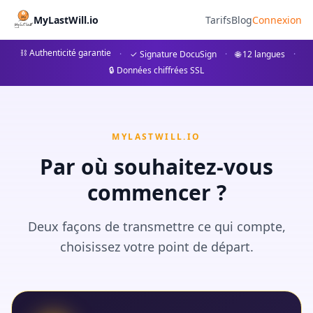
Erbauseinandersetzung Ablau
MyLastWill.io
Tarifs
Blog
Connexion
Alles über den Ablauf einer Erbauseinandersetzung in
⛓ Authenticité garantie
·
✓ Signature DocuSign
·
🌐 12 langues
·
🔒 Données chiffrées SSL
## Was ist eine Erbauseinandersetzung? Die Erbauseinander
MYLASTWILL.IO
Par où souhaitez-vous
commencer ?
Deux façons de transmettre ce qui compte,
choisissez votre point de départ.