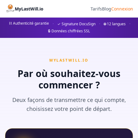
Bestattungsunternehmen Köl
MyLastWill.io
Tarifs
Blog
Connexion
Finden Sie das passende Bestattungsunternehmen in K
⛓ Authenticité garantie
·
✓ Signature DocuSign
·
🌐 12 langues
·
🔒 Données chiffrées SSL
## Bestattungsunternehmen in Köln: Ein umfassender Leitfa
MYLASTWILL.IO
Par où souhaitez-vous
commencer ?
Deux façons de transmettre ce qui compte,
choisissez votre point de départ.